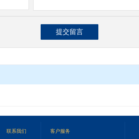
联系我们
客户服务