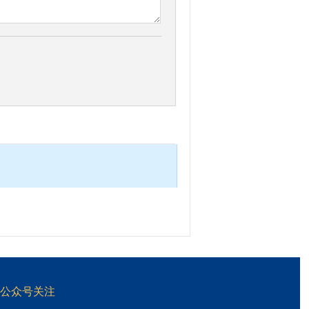
公众号关注