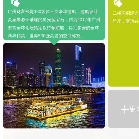
广州财富号是380客位三层豪华游船，游船设计
二楼两侧观光
灵感来源于璀璨的星光蓝宝石，作为2017年广州
雅座，两边共
财富全球论坛指定接待领航船，得到参会的全球
商界精英、世界500强高管的交口称赞。
更