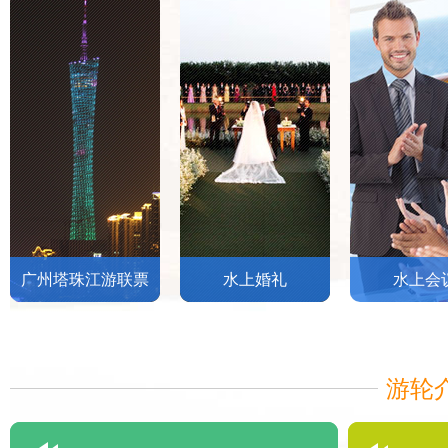
广州塔珠江游联票
水上婚礼
水上会
游轮